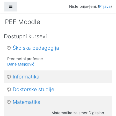
Idi na glavni sadržaj
Bočni panel
Niste prijavljeni. (
Prijava
)
PEF Moodle
Dostupni kursevi
Školska pedagogija
Predmetni profesor:
Dane Maljković
Informatika
Doktorske studije
Matematika
Matematika za smer Digitalno